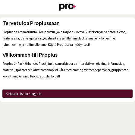
Tervetuloa Proplussaan
Proplus on Ammattiliitto Pron palvelu, joka tarjoaa vuorovaikutteisen ympäristön, tietoa,
materiaalia, palveluja sekä työvälineitä jäsenillemme, luottamushenkilöillemme,
ryhmillemme ja hallinnollemme. Käytä Proplussaa hyödyksesi!
Välkommen till Proplus
Proplus är Fackförbundet Pros tjänst, som erbjuder en interaktiv omgivning, information,
material, tjänster och arbetsredskap för våra medlemmar, förtroendepersoner, grupper och
förvaltning. Använd Proplus till din fördel!
Kirjaudu sisään / Logga in