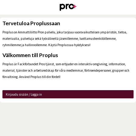
Tervetuloa Proplussaan
Proplus on Ammattiliitto Pron palvelu, joka tarjoaa vuorovaikutteisen ympäristön, tietoa,
materiaalia, palveluja sekä työvälineitä jäsenillemme, luottamushenkilöillemme,
ryhmillemme ja hallinnollemme. Käytä Proplussaa hyödyksesi!
Välkommen till Proplus
Proplus är Fackförbundet Pros tjänst, som erbjuder en interaktiv omgivning, information,
material, tjänster och arbetsredskap för våra medlemmar, förtroendepersoner, grupper och
förvaltning. Använd Proplus till din fördel!
Kirjaudu sisään / Logga in