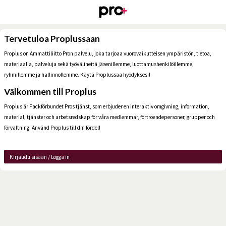
Tervetuloa Proplussaan
Proplus on Ammattiliitto Pron palvelu, joka tarjoaa vuorovaikutteisen ympäristön, tietoa,
materiaalia, palveluja sekä työvälineitä jäsenillemme, luottamushenkilöillemme,
ryhmillemme ja hallinnollemme. Käytä Proplussaa hyödyksesi!
Välkommen till Proplus
Proplus är Fackförbundet Pros tjänst, som erbjuder en interaktiv omgivning, information,
material, tjänster och arbetsredskap för våra medlemmar, förtroendepersoner, grupper och
förvaltning. Använd Proplus till din fördel!
Kirjaudu sisään / Logga in