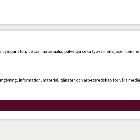
sen ympäristön, tietoa, materiaalia, palveluja sekä työvälineitä jäsenillem
 omgivning, information, material, tjänster och arbetsredskap för våra me