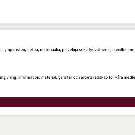
sen ympäristön, tietoa, materiaalia, palveluja sekä työvälineitä jäsenillem
 omgivning, information, material, tjänster och arbetsredskap för våra me