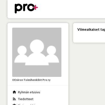
Viimeaikaiset t
0 Eniron Toimihenkilöt Pro ry
home
Ryhmän etusivu
rss_feed
Tiedotteet