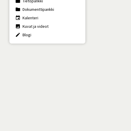
work
Tietopankki
folder
Dokumenttipankki
insert_invitation
Kalenteri
photo
Kuvat ja videot
create
Blogi