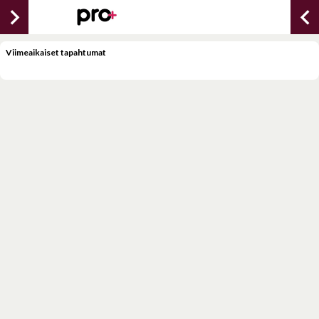
chevron_right
chevron_lef
Viimeaikaiset tapahtumat