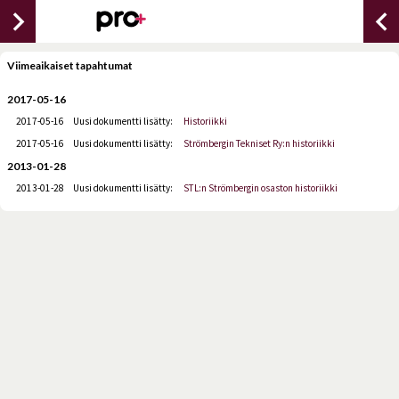
chevron_right
chevron_lef
Viimeaikaiset tapahtumat
2017-05-16
2017-05-16
Uusi dokumentti lisätty:
Historiikki
2017-05-16
Uusi dokumentti lisätty:
Strömbergin Tekniset Ry:n historiikki
2013-01-28
2013-01-28
Uusi dokumentti lisätty:
STL:n Strömbergin osaston historiikki