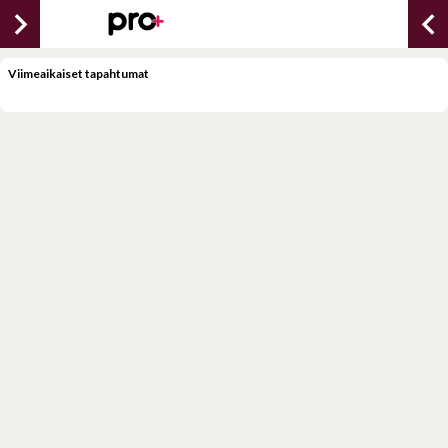
chevron_right
chevron_lef
Viimeaikaiset tapahtumat