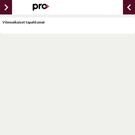
chevron_right
chevron_lef
Viimeaikaiset tapahtumat