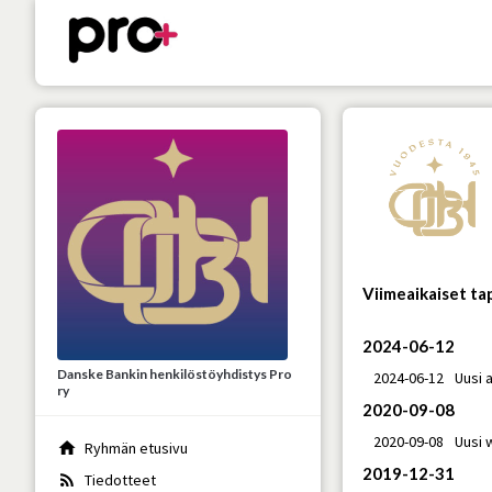
Viimeaikaiset t
2024-06-12
Danske Bankin henkilöstöyhdistys Pro
2024-06-12
Uusi a
ry
2020-09-08
2020-09-08
Uusi w
home
Ryhmän etusivu
2019-12-31
rss_feed
Tiedotteet