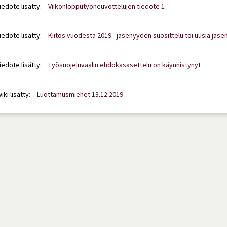
iedote lisätty:
Viikonlopputyöneuvottelujen tiedote 1
iedote lisätty:
Kiitos vuodesta 2019 - jäsenyyden suosittelu toi uusia jäse
iedote lisätty:
Työsuojeluvaalin ehdokasasettelu on käynnistynyt
iki lisätty:
Luottamusmiehet 13.12.2019