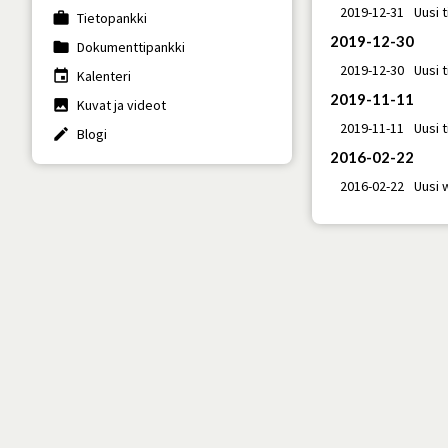
2019-12-31
Uusi t
work
Tietopankki
2019-12-30
folder
Dokumenttipankki
2019-12-30
Uusi t
insert_invitation
Kalenteri
2019-11-11
photo
Kuvat ja videot
2019-11-11
Uusi t
create
Blogi
2016-02-22
2016-02-22
Uusi w