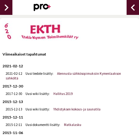
chevron_right
chevron_lef
Viimeaikaiset tapahtumat
2021-02-12
2021-02-12
Uusi tiedote lisätty:
Alennusta sähkösopimuksiin Kymenlaakson
sähköltä
2017-12-30
2017-12-30
Uusi wiki lisätty:
Hallitus 2019
2015-12-13
2015-12-13
Uusi wiki lisätty:
Yhdistyksen kokous- ja saunatila
2015-12-11
2015-12-11
Uusi dokumentti lisätty:
Matkalasku
2015-11-06