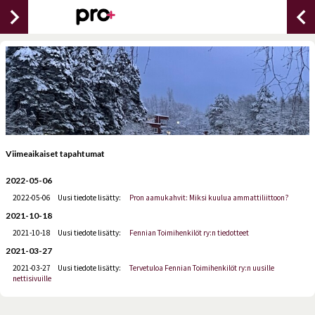
chevron_right
chevron_lef
Viimeaikaiset tapahtumat
2022-05-06
2022-05-06
Uusi tiedote lisätty:
Pron aamukahvit: Miksi kuulua ammattiliittoon?
2021-10-18
2021-10-18
Uusi tiedote lisätty:
Fennian Toimihenkilöt ry:n tiedotteet
2021-03-27
2021-03-27
Uusi tiedote lisätty:
Tervetuloa Fennian Toimihenkilöt ry:n uusille
nettisivuille