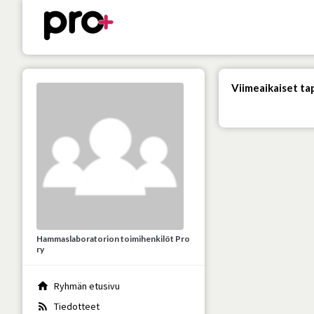
Viimeaikaiset t
Hammaslaboratorion toimihenkilöt Pro
ry
home
Ryhmän etusivu
rss_feed
Tiedotteet