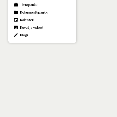
work
Tietopankki
folder
Dokumenttipankki
insert_invitation
Kalenteri
photo
Kuvat ja videot
create
Blogi