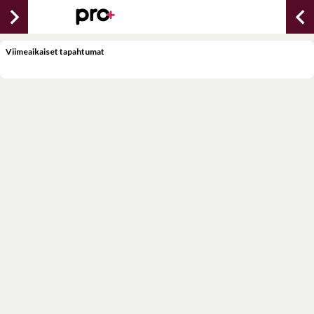
chevron_right
chevron_lef
Viimeaikaiset tapahtumat