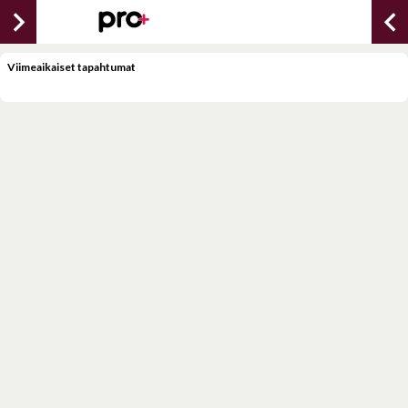
chevron_right
chevron_lef
Viimeaikaiset tapahtumat