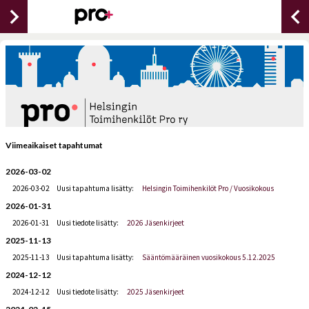
chevron_right
chevron_lef
Viimeaikaiset tapahtumat
2026-03-02
2026-03-02
Uusi tapahtuma lisätty:
Helsingin Toimihenkilöt Pro / Vuosikokous
2026-01-31
2026-01-31
Uusi tiedote lisätty:
2026 Jäsenkirjeet
2025-11-13
2025-11-13
Uusi tapahtuma lisätty:
Sääntömääräinen vuosikokous 5.12.2025
2024-12-12
2024-12-12
Uusi tiedote lisätty:
2025 Jäsenkirjeet