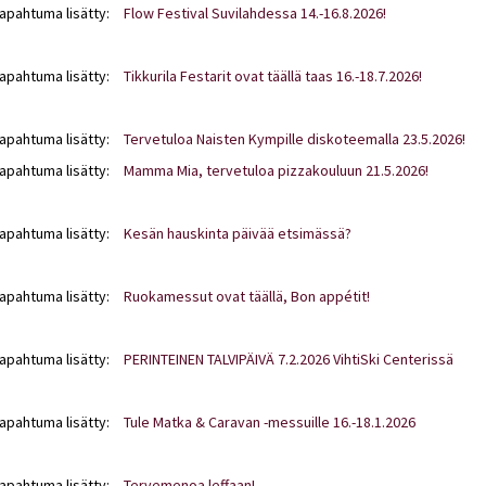
tapahtuma lisätty:
Flow Festival Suvilahdessa 14.-16.8.2026!
tapahtuma lisätty:
Tikkurila Festarit ovat täällä taas 16.-18.7.2026!
tapahtuma lisätty:
Tervetuloa Naisten Kympille diskoteemalla 23.5.2026!
tapahtuma lisätty:
Mamma Mia, tervetuloa pizzakouluun 21.5.2026!
tapahtuma lisätty:
Kesän hauskinta päivää etsimässä?
tapahtuma lisätty:
Ruokamessut ovat täällä, Bon appétit!
tapahtuma lisätty:
PERINTEINEN TALVIPÄIVÄ 7.2.2026 VihtiSki Centerissä
tapahtuma lisätty:
Tule Matka & Caravan -messuille 16.-18.1.2026
tapahtuma lisätty:
Tervemenoa leffaan!