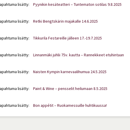
tapahtuma lisätty:
Pyynikin kesäteatteri – Tuntematon sotilas 9.8.2025
tapahtuma lisätty:
Retki Bengtskärin majakalle 14.6.2025
tapahtuma lisätty:
Tikkurila Festareille jälleen 17.-19.7.2025
tapahtuma lisätty:
Linnanmäki juhlii 75v. kautta – Rannekkeet etuhintaan
tapahtuma lisätty:
Naisten Kympin karnevaalihumua 24.5.2025
tapahtuma lisätty:
Paint & Wine – pensselit heilumaan 8.5.2025
tapahtuma lisätty:
Bon appétit – Ruokamessuille huhtikuussa!