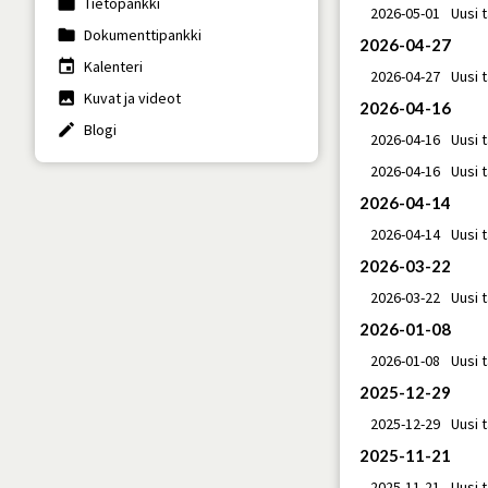
work
Tietopankki
2026-05-01
Uusi 
folder
Dokumenttipankki
2026-04-27
insert_invitation
Kalenteri
2026-04-27
Uusi 
photo
Kuvat ja videot
2026-04-16
create
Blogi
2026-04-16
Uusi 
2026-04-16
Uusi 
2026-04-14
2026-04-14
Uusi 
2026-03-22
2026-03-22
Uusi 
2026-01-08
2026-01-08
Uusi 
2025-12-29
2025-12-29
Uusi 
2025-11-21
2025-11-21
Uusi 