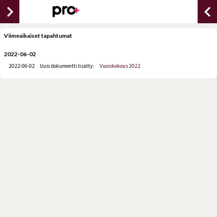
chevron_right
chevron_lef
Viimeaikaiset tapahtumat
2022-06-02
2022-06-02
Uusi dokumentti lisätty:
Vuosikokous 2022