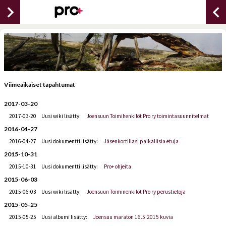
chevron_right
chevron_lef
Viimeaikaiset tapahtumat
2017-03-20
2017-03-20
Uusi wiki lisätty:
Joensuun Toimihenkilöt Pro ry toimintasuunnitelmat
2016-04-27
2016-04-27
Uusi dokumentti lisätty:
Jäsenkortillasi paikallisia etuja
2015-10-31
2015-10-31
Uusi dokumentti lisätty:
Pro+ ohjeita
2015-06-03
2015-06-03
Uusi wiki lisätty:
Joensuun Toiminenkilöt Pro ry perustietoja
2015-05-25
2015-05-25
Uusi albumi lisätty:
Joensuu maraton 16.5.2015 kuvia