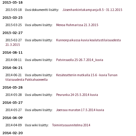
2015-05-18
2015-05-18
Uusi dokumentti lisätty:
Jäsenhankintakampanja 8.5 - 31.12.2015
2015-03-25
2015-03-25
Uusi albumi lisätty:
Menoa Huhmarissa 21.3.2015
2015-02-27
2015-02-27
Uusi albumi lisätty:
Kunnonpaikassa kuvia koulutustilaisuudesta
21.3.2015
2014-08-11
2014-08-11
Uusi albumi lisätty:
Patvinsuolla 25-26.7.2014_kuvia
2014-06-21
2014-06-21
Uusi albumi lisätty:
Kesäteatteriin matkalla 15.6 - kuvia Turvan
tilaisuudesta Pakkahuoneella
2014-05-28
2014-05-28
Uusi albumi lisätty:
Peurunka 24-25.5.2014 kuvia
2014-05-27
2014-05-27
Uusi albumi lisätty:
Joensuu maraton 17.5.2014 kuvia
2014-04-09
2014-04-09
Uusi wiki lisätty:
Toimintasuunnitelma 2014
2014-02-20