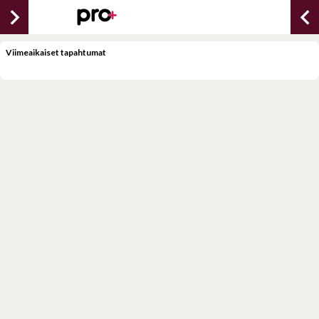
chevron_right
chevron_lef
Viimeaikaiset tapahtumat