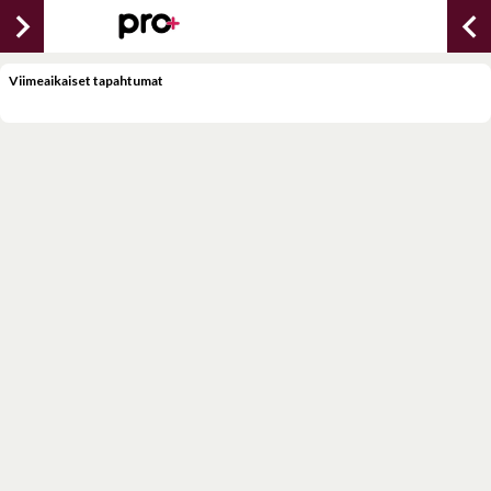
chevron_right
chevron_lef
Viimeaikaiset tapahtumat