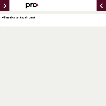
chevron_right
chevron_lef
Viimeaikaiset tapahtumat