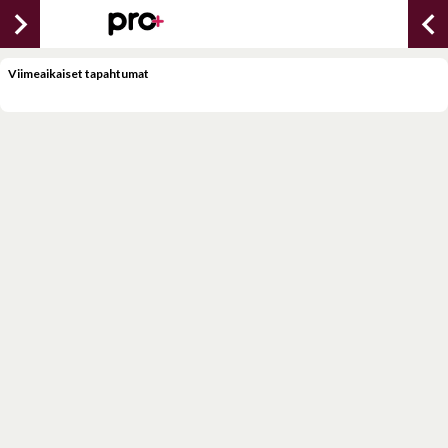
chevron_right
chevron_lef
Viimeaikaiset tapahtumat