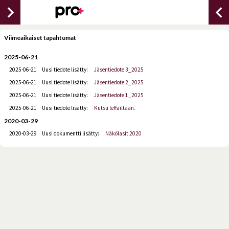
chevron_right
chevron_lef
Viimeaikaiset tapahtumat
2025-06-21
2025-06-21
Uusi tiedote lisätty:
Jäsentiedote 3_2025
2025-06-21
Uusi tiedote lisätty:
Jäsentiedote 2_2025
2025-06-21
Uusi tiedote lisätty:
Jäsentiedote 1_2025
2025-06-21
Uusi tiedote lisätty:
Kutsu leffailtaan.
2020-03-29
2020-03-29
Uusi dokumentti lisätty:
Näkölasit 2020