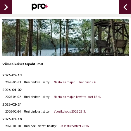
chevron_right
chevron_lef
Viimeaikaiset tapahtumat
2026-05-13
2026-05-13
Uusi tiedote lisätty:
Nastolan majan Juhannus 19.6.
2026-04-02
2026-04-02
Uusi tiedote lisätty:
Nastolan majan kevättalkoot 18.4.
2026-02-24
2026-02-24
Uusi tiedote lisätty:
Vuosikokous 2026 27.3.
2026-01-18
2026-01-18
Uusi dokumentti lisätty:
Jäsentiedotteet 2026