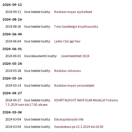
2024-09-12
2024-09-12
Uusi tiedote lisätty:
Nastolan majan syystalkoot
2024-08-26
2024-08-26
Uusi tiedote lisätty:
Timo Sandbergin kirjallisuusilta
2024-06-04
2024-06-04
Uusi tiedote lisätty:
Lahen Chicago Tour
2024-06-01
2024-06-01
Uusi dokumentti lisätty:
Jäsentiedotteet 2024
2024-05-28
2024-05-28
Uusi tiedote lisätty:
Nastolan Juhannus
2024-05-14
2024-05-14
Uusi tiedote lisätty:
Nastolan majan varausohjeet
2024-04-27
2024-04-27
Uusi tiedote lisätty:
KEVÄTTALKOOT NASTOLAN MAJALLA Tiistaina
7.5.2024 noin klo 17.00 alkaen.
2024-03-04
2024-03-04
Uusi tiedote lisätty:
Edustajistovaalit info
2024-03-04
Uusi tiedote lisätty:
Vuosikokous pe 22.3.2024 klo 18.00