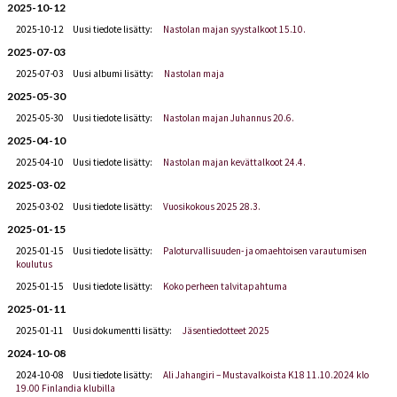
2025-10-12
2025-10-12
Uusi tiedote lisätty:
Nastolan majan syystalkoot 15.10.
2025-07-03
2025-07-03
Uusi albumi lisätty:
Nastolan maja
2025-05-30
2025-05-30
Uusi tiedote lisätty:
Nastolan majan Juhannus 20.6.
2025-04-10
2025-04-10
Uusi tiedote lisätty:
Nastolan majan kevättalkoot 24.4.
2025-03-02
2025-03-02
Uusi tiedote lisätty:
Vuosikokous 2025 28.3.
2025-01-15
2025-01-15
Uusi tiedote lisätty:
Paloturvallisuuden- ja omaehtoisen varautumisen
koulutus
2025-01-15
Uusi tiedote lisätty:
Koko perheen talvitapahtuma
2025-01-11
2025-01-11
Uusi dokumentti lisätty:
Jäsentiedotteet 2025
2024-10-08
2024-10-08
Uusi tiedote lisätty:
Ali Jahangiri – Mustavalkoista K18 11.10.2024 klo
19.00 Finlandia klubilla