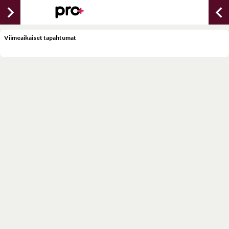
chevron_right
chevron_lef
Viimeaikaiset tapahtumat