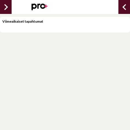
chevron_right
chevron_lef
Viimeaikaiset tapahtumat