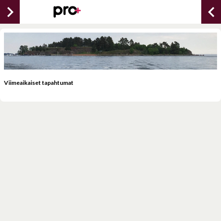
chevron_right
chevron_lef
Viimeaikaiset tapahtumat