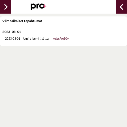
chevron_right
chevron_lef
Viimeaikaiset tapahtumat
2023-03-01
2023-03-01
Uusi albumi lisätty:
NelesPro50v