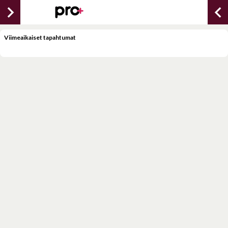
chevron_right
chevron_lef
Viimeaikaiset tapahtumat