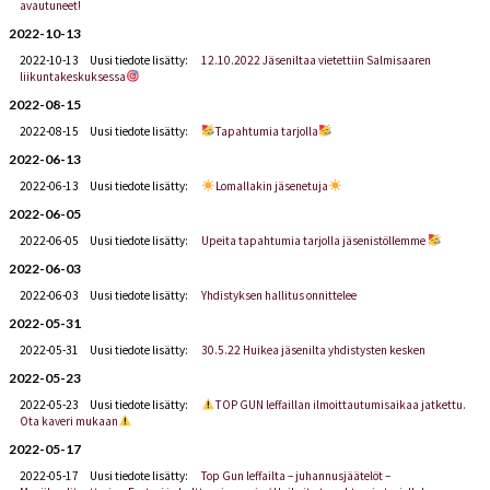
avautuneet!
2022-10-13
2022-10-13
Uusi tiedote lisätty:
12.10.2022 Jäseniltaa vietettiin Salmisaaren
liikuntakeskuksessa
2022-08-15
2022-08-15
Uusi tiedote lisätty:
Tapahtumia tarjolla
2022-06-13
2022-06-13
Uusi tiedote lisätty:
Lomallakin jäsenetuja
2022-06-05
2022-06-05
Uusi tiedote lisätty:
Upeita tapahtumia tarjolla jäsenistöllemme
2022-06-03
2022-06-03
Uusi tiedote lisätty:
Yhdistyksen hallitus onnittelee
2022-05-31
2022-05-31
Uusi tiedote lisätty:
30.5.22 Huikea jäsenilta yhdistysten kesken
2022-05-23
2022-05-23
Uusi tiedote lisätty:
TOP GUN leffaillan ilmoittautumisaikaa jatkettu.
Ota kaveri mukaan
2022-05-17
2022-05-17
Uusi tiedote lisätty:
Top Gun leffailta – juhannusjäätelöt –