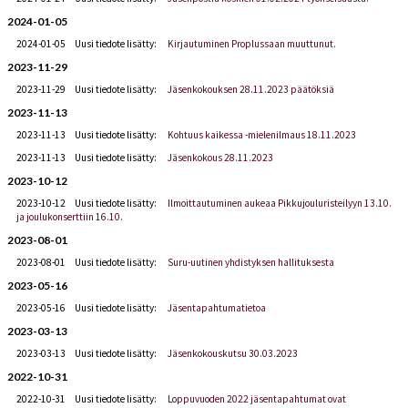
2024-01-05
2024-01-05
Uusi tiedote lisätty:
Kirjautuminen Proplussaan muuttunut.
2023-11-29
2023-11-29
Uusi tiedote lisätty:
Jäsenkokouksen 28.11.2023 päätöksiä
2023-11-13
2023-11-13
Uusi tiedote lisätty:
Kohtuus kaikessa -mielenilmaus 18.11.2023
2023-11-13
Uusi tiedote lisätty:
Jäsenkokous 28.11.2023
2023-10-12
2023-10-12
Uusi tiedote lisätty:
Ilmoittautuminen aukeaa Pikkujouluristeilyyn 13.10.
ja joulukonserttiin 16.10.
2023-08-01
2023-08-01
Uusi tiedote lisätty:
Suru-uutinen yhdistyksen hallituksesta
2023-05-16
2023-05-16
Uusi tiedote lisätty:
Jäsentapahtumatietoa
2023-03-13
2023-03-13
Uusi tiedote lisätty:
Jäsenkokouskutsu 30.03.2023
2022-10-31
2022-10-31
Uusi tiedote lisätty:
Loppuvuoden 2022 jäsentapahtumat ovat