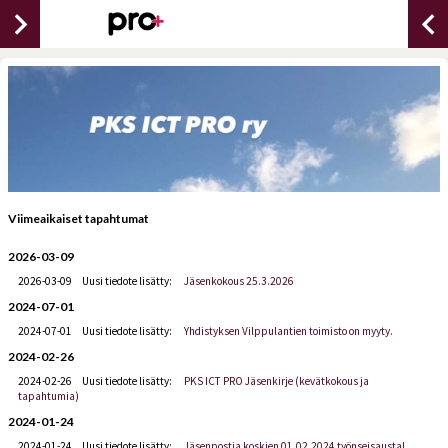
chevron_right
chevron_lef
Viimeaikaiset tapahtumat
2026-03-09
2026-03-09
Uusi tiedote lisätty:
Jäsenkokous 25.3.2026
2024-07-01
2024-07-01
Uusi tiedote lisätty:
Yhdistyksen Vilppulantien toimisto on myyty.
2024-02-26
2024-02-26
Uusi tiedote lisätty:
PKS ICT PRO Jäsenkirje (kevätkokous ja
tapahtumia)
2024-01-24
2024-01-24
Uusi tiedote lisätty:
Jäsenpostia koskien 01.02.2024 työnseisausta!