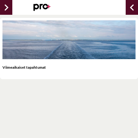
chevron_right
chevron_lef
Viimeaikaiset tapahtumat