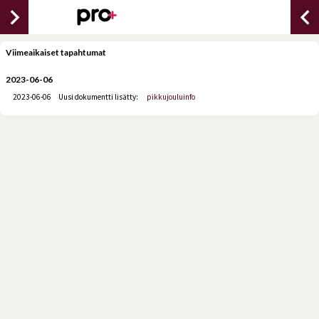
chevron_right
chevron_lef
Viimeaikaiset tapahtumat
2023-06-06
2023-06-06
Uusi dokumentti lisätty:
pikkujouluinfo