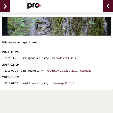
chevron_right
chevron_lef
Viimeaikaiset tapahtumat
2025-11-25
2025-11-25
Uusi tapahtuma lisätty:
Ph pro testikoulutus
2019-02-19
2019-02-19
Uusi tiedote lisätty:
VUOSIKOKOUS 27.3.2019, Ruovedellä
2018-01-19
2018-01-19
Uusi dokumentti lisätty:
Jäsenkirje 2017-18