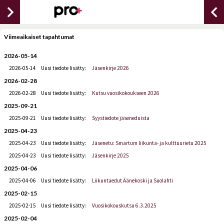
chevron_right
chevron_lef
Viimeaikaiset tapahtumat
2026-05-14
2026-05-14
Uusi tiedote lisätty:
Jäsenkirje 2026
2026-02-28
2026-02-28
Uusi tiedote lisätty:
Kutsu vuosikokoukseen 2026
2025-09-21
2025-09-21
Uusi tiedote lisätty:
Syystiedote jäseneduista
2025-04-23
2025-04-23
Uusi tiedote lisätty:
Jäsenetu: Smartum liikunta- ja kulttuurietu 2025
2025-04-23
Uusi tiedote lisätty:
Jäsenkirje 2025
2025-04-06
2025-04-06
Uusi tiedote lisätty:
Liikuntaedut Äänekoski ja Suolahti
2025-02-15
2025-02-15
Uusi tiedote lisätty:
Vuosikokouskutsu 6.3.2025
2025-02-04