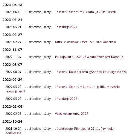
2023-06-13
2023-06-13
Uusi tiedote lisätty:
Jäsenetu: Smartum liikunta- ja kulttuurietu
2023-05-21
2023-05-21
Uusi tiedote lisätty:
Jäsenkirje 2023
2023-02-27
2023-02-27
Uusi tiedote lisätty:
Kutsu vuosikokoukseen 15.3.2023 Äänekoski
2022-11-07
2022-11-07
Uusi tiedote lisätty:
Pikkujoulut 3.12.2022 Wanhat Wehkeet Karstula
2022-08-07
2022-08-07
Uusi tiedote lisätty:
Jäsenetu: Koko perheen syyspäivä Peurungassa 3.9.
2022-05-29
2022-05-29
Uusi tiedote lisätty:
Jäsenetu: Smartum kulttuuri- ja liikuntasetelit
jaossa jälleen!
2022-05-29
Uusi tiedote lisätty:
Jäsenkirje 2022
2022-02-06
2022-02-06
Uusi tiedote lisätty:
Vuosikokouskutsu 2022
2021-10-24
2021-10-24
Uusi tiedote lisätty:
Jäsentiedote: Pikkujoulut 27.11. Ravintola
Keiteleessä