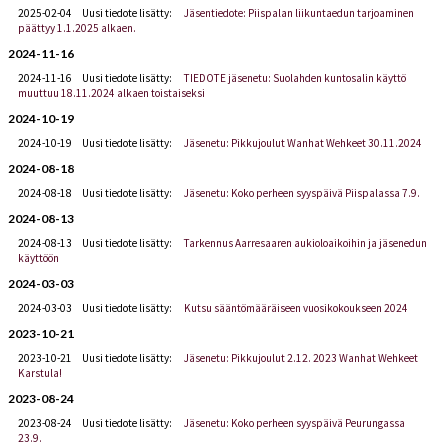
2025-02-04
Uusi tiedote lisätty:
Jäsentiedote: Piispalan liikuntaedun tarjoaminen
päättyy 1.1.2025 alkaen.
2024-11-16
2024-11-16
Uusi tiedote lisätty:
TIEDOTE jäsenetu: Suolahden kuntosalin käyttö
muuttuu 18.11.2024 alkaen toistaiseksi
2024-10-19
2024-10-19
Uusi tiedote lisätty:
Jäsenetu: Pikkujoulut Wanhat Wehkeet 30.11.2024
2024-08-18
2024-08-18
Uusi tiedote lisätty:
Jäsenetu: Koko perheen syyspäivä Piispalassa 7.9.
2024-08-13
2024-08-13
Uusi tiedote lisätty:
Tarkennus Aarresaaren aukioloaikoihin ja jäsenedun
käyttöön
2024-03-03
2024-03-03
Uusi tiedote lisätty:
Kutsu sääntömääräiseen vuosikokoukseen 2024
2023-10-21
2023-10-21
Uusi tiedote lisätty:
Jäsenetu: Pikkujoulut 2.12. 2023 Wanhat Wehkeet
Karstula!
2023-08-24
2023-08-24
Uusi tiedote lisätty:
Jäsenetu: Koko perheen syyspäivä Peurungassa
23.9.