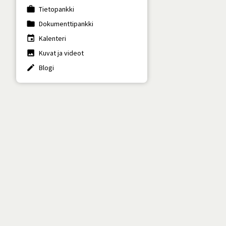
work
Tietopankki
folder
Dokumenttipankki
insert_invitation
Kalenteri
photo
Kuvat ja videot
create
Blogi