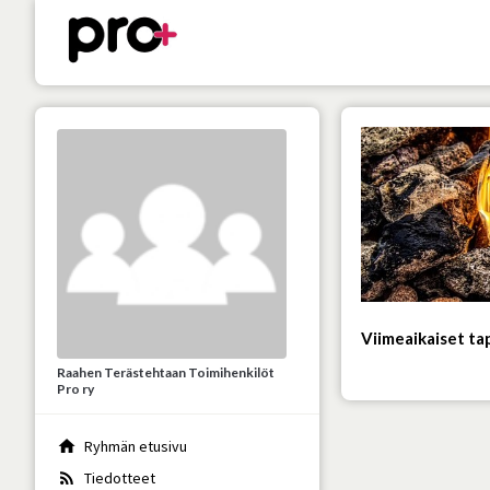
Viimeaikaiset t
Raahen Terästehtaan Toimihenkilöt
Pro ry
home
Ryhmän etusivu
rss_feed
Tiedotteet