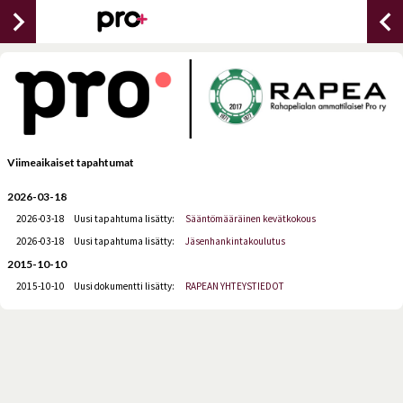
chevron_right
chevron_lef
Viimeaikaiset tapahtumat
2026-03-18
2026-03-18
Uusi tapahtuma lisätty:
Sääntömääräinen kevätkokous
2026-03-18
Uusi tapahtuma lisätty:
Jäsenhankintakoulutus
2015-10-10
2015-10-10
Uusi dokumentti lisätty:
RAPEAN YHTEYSTIEDOT