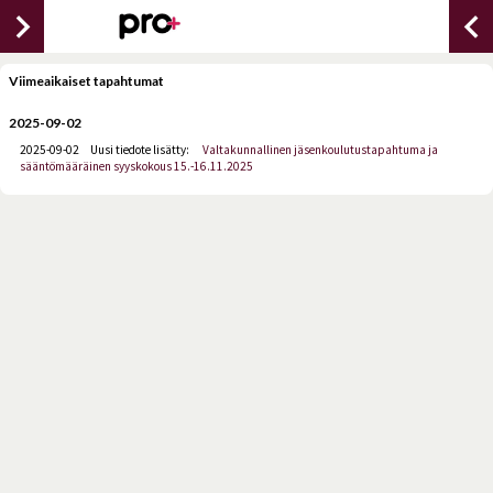
chevron_right
chevron_lef
Viimeaikaiset tapahtumat
2025-09-02
2025-09-02
Uusi tiedote lisätty:
Valtakunnallinen jäsenkoulutustapahtuma ja
sääntömääräinen syyskokous 15.-16.11.2025