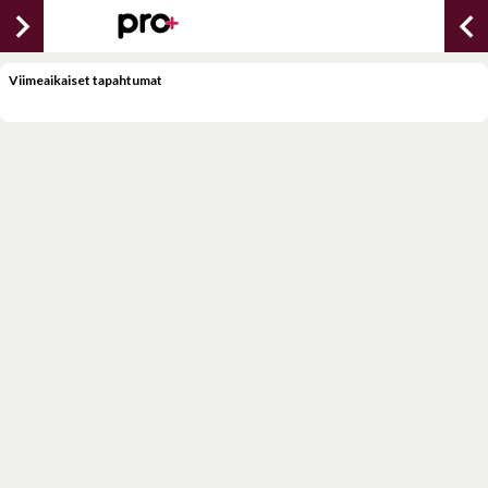
chevron_right
chevron_lef
Viimeaikaiset tapahtumat