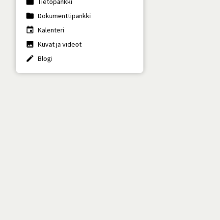
work
Tietopankki
folder
Dokumenttipankki
insert_invitation
Kalenteri
photo
Kuvat ja videot
create
Blogi