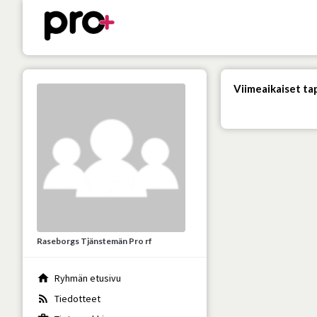
Viimeaikaiset t
Raseborgs Tjänstemän Pro rf
home
Ryhmän etusivu
rss_feed
Tiedotteet