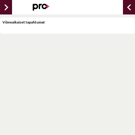
chevron_right
chevron_lef
Viimeaikaiset tapahtumat