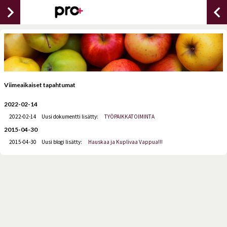
chevron_right
chevron_lef
Viimeaikaiset tapahtumat
2022-02-14
2022-02-14
Uusi dokumentti lisätty:
TYÖPAIKKATOIMINTA
2015-04-30
2015-04-30
Uusi blogi lisätty:
Hauskaa ja Kuplivaa Vappua!!!