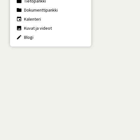
work
Tietopankki
folder
Dokumenttipankki
insert_invitation
Kalenteri
photo
Kuvat ja videot
create
Blogi