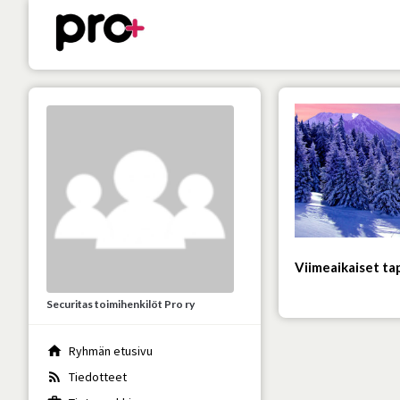
Viimeaikaiset t
Securitas toimihenkilöt Pro ry
home
Ryhmän etusivu
rss_feed
Tiedotteet