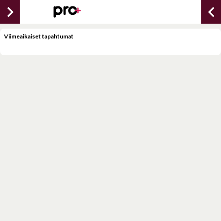
chevron_right
chevron_lef
Viimeaikaiset tapahtumat