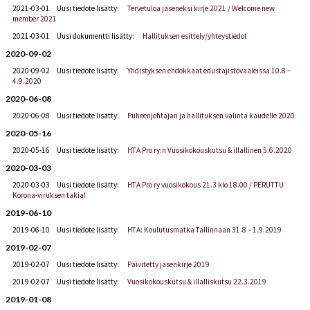
2021-03-01
Uusi tiedote lisätty:
Tervetuloa jäseneksi kirje 2021 / Welcome new
member 2021
2021-03-01
Uusi dokumentti lisätty:
Hallituksen esittely/yhteystiedot
2020-09-02
2020-09-02
Uusi tiedote lisätty:
Yhdistyksen ehdokkaat edustajistovaaleissa 10.8 –
4.9.2020
2020-06-08
2020-06-08
Uusi tiedote lisätty:
Puheenjohtajan ja hallituksen valinta kaudelle 2020
2020-05-16
2020-05-16
Uusi tiedote lisätty:
HTA Pro ry:n Vuosikokouskutsu & illallinen 5.6.2020
2020-03-03
2020-03-03
Uusi tiedote lisätty:
HTA Pro ry vuosikokous 21.3 klo 18.00 / PERUTTU
Korona-viruksen takia!
2019-06-10
2019-06-10
Uusi tiedote lisätty:
HTA: Koulutusmatka Tallinnaan 31.8 – 1.9.2019
2019-02-07
2019-02-07
Uusi tiedote lisätty:
Päivitetty jäsenkirje 2019
2019-02-07
Uusi tiedote lisätty:
Vuosikokouskutsu & illalliskutsu 22.3.2019
2019-01-08