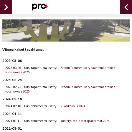
chevron_right
chevron_lef
Viimeaikaiset tapahtumat
2025-03-06
2025-03-06
Uusi tapahtuma lisätty:
Stadin Tekniset Pro ry sääntömääräinen
vuosikokous 2025
2025-02-25
2025-02-25
Uusi tapahtuma lisätty:
Stadin Tekniset Pro ry sääntömääräinen
vuosikokous 2025
2024-02-18
2024-02-18
Uusi dokumentti lisätty:
Vuosikokous 2024
2024-01-11
2024-01-11
Uusi dokumentti lisätty:
Yhdistyksen jäsentapahtumat 2024
2021-03-01