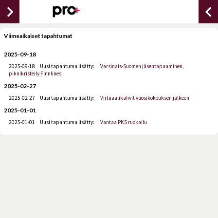
chevron_right
chevron_lef
Viimeaikaiset tapahtumat
2025-09-18
2025-09-18
Uusi tapahtuma lisätty:
Varsinais-Suomen jäsentapaaminen,
piknikristeily Finnlines
2025-02-27
2025-02-27
Uusi tapahtuma lisätty:
Virtuaalikahvit vuosikokouksen jälkeen
2025-01-01
2025-01-01
Uusi tapahtuma lisätty:
Vantaa PKS ruokailu