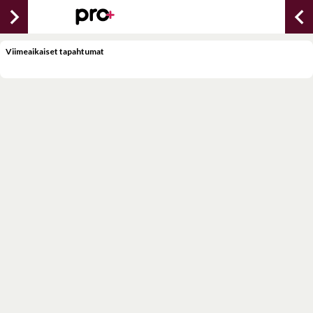
chevron_right
chevron_lef
Viimeaikaiset tapahtumat