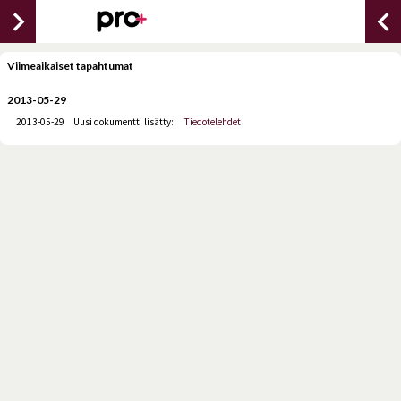
chevron_right
chevron_lef
Viimeaikaiset tapahtumat
2013-05-29
2013-05-29
Uusi dokumentti lisätty:
Tiedotelehdet