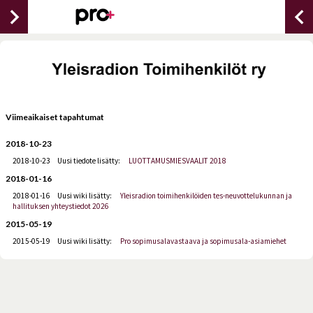
chevron_right
chevron_lef
Viimeaikaiset tapahtumat
2018-10-23
2018-10-23
Uusi tiedote lisätty:
LUOTTAMUSMIESVAALIT 2018
2018-01-16
2018-01-16
Uusi wiki lisätty:
Yleisradion toimihenkilöiden tes-neuvottelukunnan ja
hallituksen yhteystiedot 2026
2015-05-19
2015-05-19
Uusi wiki lisätty:
Pro sopimusalavastaava ja sopimusala-asiamiehet